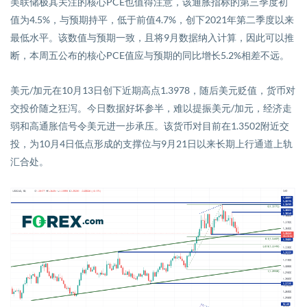
美联储极其关注的核心
PCE
也
值得注意
，该通胀指标的第三季度初
值为
4.5%
，与预期持平，低于前值
4.7%
，创下
2021
年第二季度以来
最低水平。该数值与预期一致，且
将
9
月数据
纳入计算
，因此可以推
断，本周五公布的核心
PCE
值应与预期的同比增长
5.2%
相差不远。
美元
/
加元在
10
月
13
日创下近期高点
1.3978
，随后美元贬值，货币对
交投价
随之狂泻。今日数据好坏参半，难以提振美元
/
加元，经济走
弱和高通胀信号令美元进一步承压。该货币对目前在
1.3502
附近交
投，为
10
月
4
日低点形成的支撑位与
9
月
21
日以来长期上行通道上轨
汇合处。