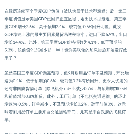
在经历连续两个季度
GDP
负值（被认为属于技术型衰退）后，第三
季度初值显示美国
GDP
已回归正直区域，走出技术型衰退。第三季
度
GDP
增长
2.6%
，高于预期
2.4%
，较前值
-0.6%
回升明显。此次
GDP
增速上涨的最主要因素是贸易逆差缩小，进口下降
6.9%
，出口
增长
14.4%
。此外，第三季度
GDP
价格指数为
4.1%
，低于预期的
5.3%
，较前值
9.1%
减少超一半！也许美联储的加息措施开始发挥效
果了？
虽然美国
三季度
GDP
跑赢
预期，但
9
月耐用品订单不及预期
，
环比增
速为
0.4%
，低于预期的
0.6%
，较前值
0.2%
有所回升。更令人忧虑的
还有非国防货物订单（除飞机外）环比减少
0.7%
，与预期增加
0.5%
和前值增加
0.8%
相反。此外，工厂订单（不包括交通运输）
的环比
增速为
-
0.5%
，订单减少，
不及预期增长
0.2%
，逊于前值
0%
。这意
味着耐用品订单主要来自交通运输部门，尤其是来自政府的飞机订
单。