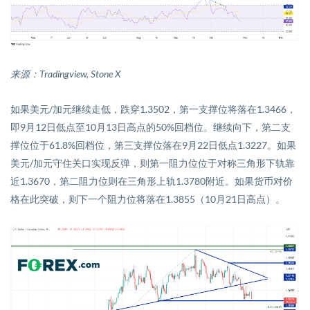
来源：
Tradingview,
Stone X
如果美元
/
加元继续走低，跌穿
1.3502
，第一支撑位将落在
1.3466
，
即
9
月
12
日低点至
10
月
13
日高点的
50%
回档位。继续向下，第二支
撑位位于
61.8%
回档位，第三支撑位落在
9
月
22
日低点
1.3227
。如果
美元
/
加元守住关口实现反弹，则第一阻力位位于对称三角形下轨靠
近
1.3670
，第二阻力位则在三角形上轨
1.3780
附近。如果货币对价
格在此突破，则下一个阻力位将落在
1.3855
（
10
月
21
日高点）。