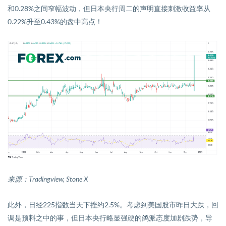
和
0.28%
之间窄幅波动，但日本央行
周二的
声明直接刺激收益率从
0.22%
升至
0.43%
的盘中高点！
来源：
Tradingview, Stone X
此外，日经
225
指数当天下挫约
2.5%
。考虑到美国股市
昨日
大跌，回
调
是
预料之中
的事
，但日本央行
略显强硬的
鸽派态度
加剧
跌势
，导