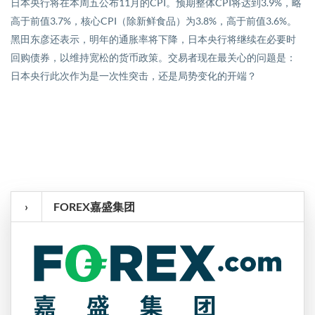
日本央行将在本周五公布
11
月的
CPI
。预期整体
CPI
将达到
3.9%
，略
高于前值
3.7%
，核心
CPI
（除新鲜食品）为
3.8%
，高于前值
3.6%
。
黑田东彦还表示，明年的通胀率将下降，日本央行将继续在必要时
回购债券，以维持宽松的货币政策。交易者现在最关心的问题是：
日本央行此次作为是一次性突击，还是局势变化的开端？
›
FOREX嘉盛集团