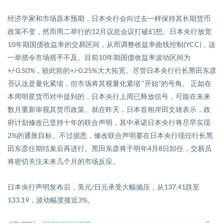
经济学家和市场原本预期，日本央行会向过去一样保持
其
长期货币
政策不变，然而周二举行的
12
月议息会议打破幻想。日本央行放宽
10
年期国债收益率的交易区间
，从而
调整收益率曲线控制
(YCC)
，这
一举措令市场措手不及。目前
10
年期国债收益率波动区间为
+/-0.50%
，较此前的
+/-0.25%
大大拓宽。尽管日本央行行长黑田东彦
否认这是量化紧缩，但市场将其视量化紧缩
“开始”的
号角
。
正如在
本周明星货币对
中提到的，日本央行上周已释放信号，可能在未来
数月重新审视其货币政策。就在昨天，日本首相岸田文雄表示，政
府计划修改
已
坚持
十年
的联合声明，其中承诺日本央行将尽早实现
2%
的通胀目标。不过据悉，修改联合声明要在日本央行现任行长黑
田东彦任期结束后再进行。黑田东彦将于明年
4
月
8
日卸任，交易员
将密切关注未来几个月的市场反应。
日本央行声明发布后，美元
/
日元承受大幅抛压，从
137.41
跌至
133.19
，波动幅度接近
3%
。