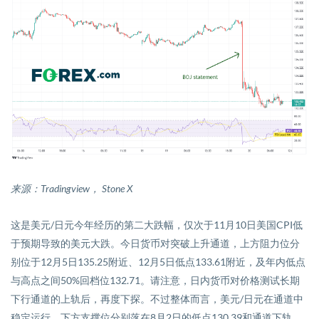
来源：
Tradingview
，
Stone X
这是美元
/
日元今年
经历的第二大跌幅
，仅次于
11
月
10
日美国
CPI
低
于预期
导致的美元大跌
。今日货币对突破上升通道，上方阻力位分
别位于
12
月
5
日
135.25
附近、
12
月
5
日低点
133.61
附近，及年内低点
与高点之间
50%
回档位
132.71
。请注意，日内货币对价格测试长期
下行通道的上轨后，再度下探。不过整体而言，美元
/
日元在通道中
稳定运行。下方支撑位分别落在
8
月
2
日的低点
130.39
和通道下轨