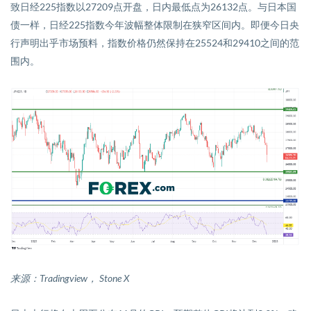
致
日经
225
指数以
27209
点开盘，日内最低点为
26132
点。与日本国
债一样，日经
225
指数今年波幅整体限制在狭窄区间内。即便今日央
行声明出乎市场预料，指数价格仍然保持在
25524
和
29410
之间的范
围内。
来源：
Tradingview
，
Stone X