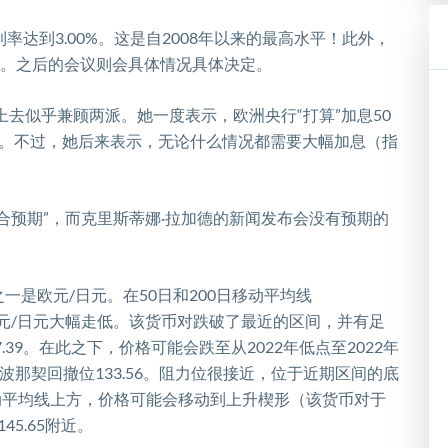
利率达到
3.00%
。这是自
2008
年以来的最高水平！此外，
。之后的会议则会具体情况具体决定。
上去似乎兼顾两派。她一度表示，欧洲央行
“
打算
”
加息
50
。不过，她后来表示，无论什么情况都需要大幅加息（指
合预期
”
，而克里斯蒂娜
·
拉加德的新闻发布会没有预期的
之一是欧元
/
日元。在
50
日和
20
0
日移动平均线
元
/
日元大幅走低。该货币对跌破了最近的区间，并有足
.39
。在此之下，价格可能会跌至从
2022
年低点至
2022
年
波那契回撤位
133.56
。阻力位很接近，位于近期区间的底
动平均线上方，价格可能会移动到上升楔形（该货币对于
145.65
附近。