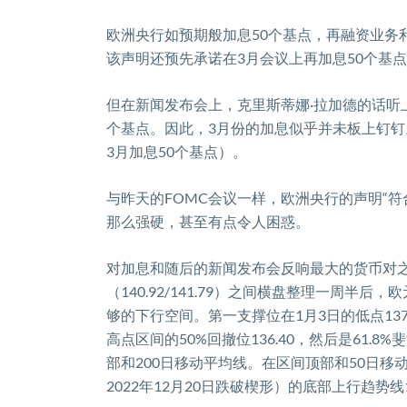
欧洲央行如预期般加息
50
个基点，再融资业务
该声明还预先承诺在
3
月会议上再加息
50
个基点
但在新闻发布会上，克里斯蒂娜
·
拉加德的话听
个基点。因此，
3
月份的加息似乎并未板上钉钉
3
月加息
50
个基点）。
与昨天的
FOMC
会议一样，欧洲央行的声明
“
符
那么强硬，甚至有点令人困惑。
对加息和随后的新闻发布会反响最大的货币对
（
140.92/141.79
）之间横盘整理一周半后，欧
够的下行空间。第一支撑位在
1
月
3
日的低点
137
高点区间的
50%
回撤位
136.40
，然后是
61.8%
斐
部和
200
日移动平均线。在区间顶部和
50
日移
2022
年
12
月
20
日跌破楔形）的底部上行趋势线