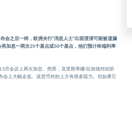
发布会之后一样，欧洲央行
“
消息人士
”
出面澄清可能被遗漏
会再加息一两次
25
个基点或
50
个基点，他们预计终端利率
在
3
月会议上再次加息。然而，克里斯蒂娜
·
拉加德对此听
布会上大幅走低。该货币对的上方有很多阻力。但如果它