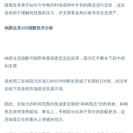
随着投资者开始对今年晚些时候或明年年初的降息进行定价，这应
该有助于缓解科技股的压力，并支撑黄金和白银等非生息资产。
纳斯达克
100
指数技术分析
纳斯达克指数可能即将展现更坚定的反弹，因为它不断在下跌中得
到支撑。
虽然周三在前阻力区域
12850/900
附近形成了长阴柱日
K
线，但没有
后续下跌表明市场跟进意愿不强。
因此，在较大的时间范围内形成更宏观的
“
杯柄形态
”
仍然有效。杯柄
形态表明涨势延续。事实上，手柄部分比杯子部分的跌幅更浅，这
意味着正在积蓄向上突破的动力。