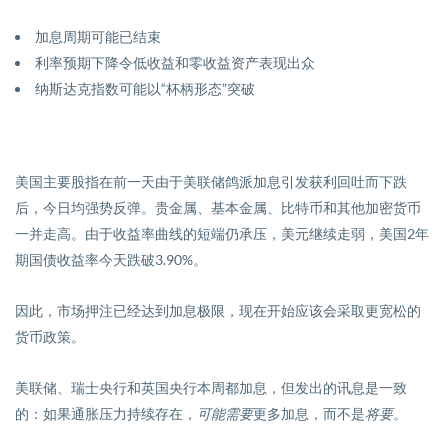
加息周期可能已结束
利率预期下降令低收益和零收益资产表现出众
纳斯达克指数可能以“杯柄形态”突破
美国主要股指在前一天由于美联储鸽派加息引发获利回吐而下跌
后，今日均强势反弹。贵金属、基本金属、比特币和其他加密货币
一并走高。由于收益率曲线的短端仍承压，美元继续走弱，美国
2
年
期国债收益率今天跌破
3.90%
。
因此，市场押注已经达到加息极限，现在开始应该会采取更宽松的
货币政策。
美联储、瑞士央行和英国央行本周都加息，但发出的讯息是一致
的：如果通胀压力持续存在，
可能需要
更多加息
，
而不是
将要
。