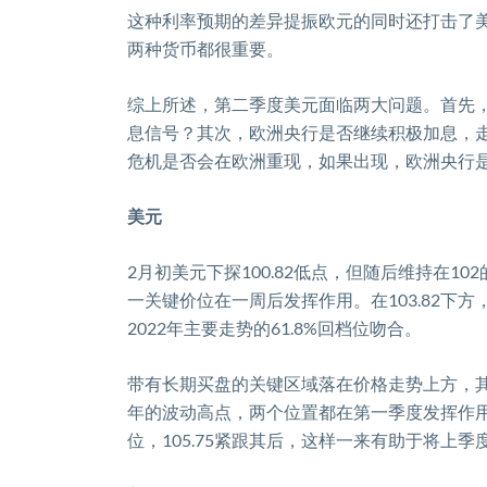
这种利率预期的差异
提振欧元的同时还打击了
两种货币都很重要。
综上所述，第二季度美元面临两大问题。首先
息信号？其次，欧洲央行是否继续积极加息，
危机是否会在欧洲重现，如果出现，欧洲央行
美元
2
月初美元下探
100.82
低点，但随后维持在
102
一关键价位在一周后发挥作用。在
103.82
下方
2022
年主要走势的
61.8%
回档位吻合。
带有长期买盘的关键区域落在价格走势上方，
年的波动高点，两个位置都在第一季度发挥作
位，
105.75
紧跟其后，这样一来有助于将上季