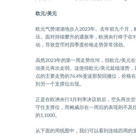
欧元
/
美元
欧元气势汹汹地步入
2023
年。去年前九个月，
压。面对持续攀升的通胀率，欧洲央行终于在
9
动，导致货币对四季度价格走势异常强劲。
虽然
2023
年的第一周走势坎坷，但欧元
/
美元在
动美元再次走弱。这使得欧元
/
美元延续涨势，
点的主要走势的
76.4%
斐波那契回撤位，价格在
到另一个支撑位出现。
正是在欧洲央行
3
月利率决议前后，空头再次尝
守住支撑位，而鲍威尔在一周后的表现则不及
的
1.1000
。
从下面的周线图中，我们可以看到连续四周的