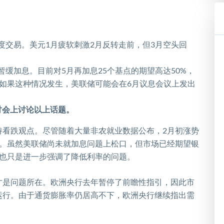
度交易。美元
1
月疲软刺激
2
月反转走前，但
3
月空头回
暂缓加息。目前对
5
月再加息
25
个基点的期望高达
50%
，
如果这种情况发生，美联储可能会在
6
月议息会议上发出
讨会上讨论以上话题。
持看跌观点。尽管随着大量非农就业数据公布，
2
月初涨势
。虽然美联储尚未就加息问题上松口，但市场已经期望银
也只是进一步强调了降低利率的问题。
才是问题所在。欧洲央行去年暂停了前瞻性指引，因此市
运行。由于通货膨胀率仍居高不下，欧洲央行继续指出需