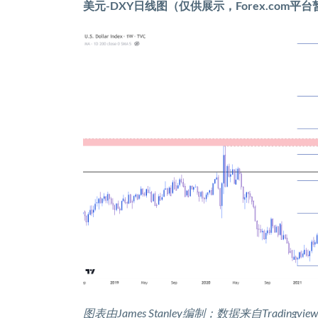
美元
-DXY
日线图（仅供展示，
Forex.com
平台
图表由
James Stanley
编制；数据来自
Tradingview