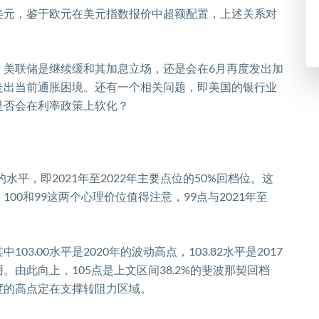
美元，
鉴于欧元在美元指数报价中超额配置，上述关系对
，美联储是继续缓和其加息立场，还是会在
6
月再度发出加
走出当前通胀困境。还有一个相关问题，即美国的银行业
是否会在利率政策上软化？
的水平，即
2021
年至
2022
年主要点位的
50%
回档位。这
，
100
和
99
这两个心理价位值得注意，
99
点与
2021
年至
其中
103.00
水平是
2020
年的波动高点，
103.82
水平是
2017
用。由此向上，
105
点是上文区间
38.2%
的斐波那契回档
度的高点定在支撑转阻力区域。