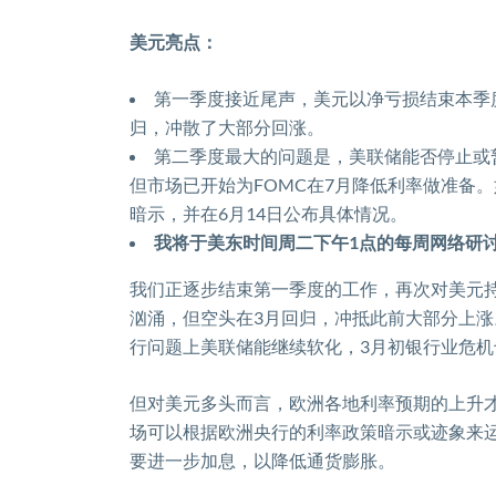
美元亮点：
第一季度接近尾声，美元以净亏损结束本季
归，冲散了大部分回涨。
第二季度最大的问题是，美联储能否停止或
但市场已开始为
FOMC
在
7
月降低利率做准备。
暗示，并在
6
月
14
日公布具体情况。
我将于美东时间周二下午
1
点的每周网络研
我们正逐步结束第一季度的工作，再次对美元
汹涌，但空头在
3
月回归，冲抵此前大部分上涨
行问题上美联储能继续软化，
3
月初银行业危机
但对美元多头而言，欧洲各地利率预期的上升
场可以根据欧洲央行的利率政策暗示或迹象来
要进一步加息，以降低通货膨胀。