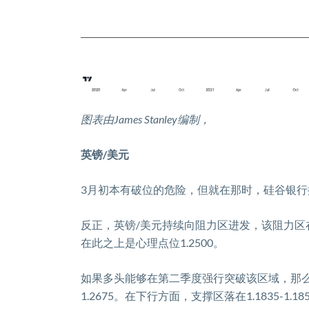
图表由
James Stanley
编制
，
英镑
/
美元
3
月初本有破位的危险，但就在那时，硅谷银行
反正，英镑
/
美元持续向阻力区进发，该阻力区
在此之上是心理点位
1.2500
。
如果多头能够在第二季度强行突破该区域，那
1.2675
。在下行方面，支撑区落在
1.1835-1.18