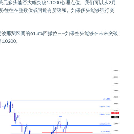
美元多头能否大幅突破
1.1000
心理点位
。我们可以从
2
月
势往往在整数位或附近有所缓和。如果多头能够强行突
。
斐波那契区间的
61.8%
回撤位
——
如果空头能够在未来突破
是
1.0200
。