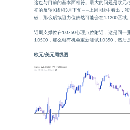
这也与目前的基本面相符。
最大的问题是欧元
/
初的反转
K
线和
3
月下旬
——
上周
K
线中看出，涨
破，那么后续阻力位依然可能会在
1.1200
区域
近期支撑位在
1.0750
心理点位附近，这是同一
1.0500
，那么就有机会重新测试
1.0350
，然后
欧元
/
美元周线图