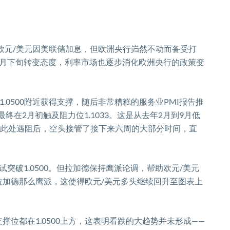
欧元
/
美元因美联储加息，但欧洲央行岿然不动而备受打
月下旬转变态度，利率市场也逐步消化欧洲央行的政策变
1.0500
附近获得支撑，随后非常糟糕的服务业
PMI
报告推
最终在
2
月初触及阻力位
1.1033
。这是从去年
2
月到
9
月低
此处遇阻后，空头接管了接下来六周的大部分时间，直
试突破
1.0500
。但拉加德保持鹰派论调，帮助欧元
/
美元
拉加德那么鹰派，这使得欧元
/
美元多头继续回升至图表上
支撑位都在
1.0500
上方，这表明看跌的大趋势并未形成
——