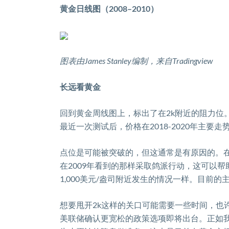
黄金日线图（
2008–2010
）
图表由
James
Stanley
编制，来自
Tradingview
长远看黄金
回到黄金周线图上，标出了在
2k
附近的阻力位
最近一次测试后，价格在
2018-2020
年主要走
点位是可能被突破的，但这通常是有原因的。
在
2009
年看到的那样采取鸽派行动，这可以帮
1
,
000
美元
/
盎司附近发生的情况一样。目前的
想要甩开
2k
这样的关口可能需要一些时间，也
美联储确认更宽松的政策选项即将出台。正如