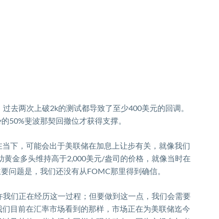
。过去两次上破
2k
的测试都导致了至少
400
美元的回调。
势的
50%
斐波那契回撤位
才获得支撑。
在当下，可能会出于美联储在加息上让步有关，就像我们
助黄金多头维持高于
2,000
美元
/
盎司的价格，就像当时在
主要问题是，我们还没有从
F
OMC
那里得到确信。
许我们正在经历这一过程；但要做到这一点，我们会需要
我们目前在汇率市场看到的那样，市场正在为美联储迄今