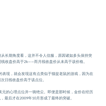
但从长期角度看，这并不令人信服，原因诸如多头保持突
周线收盘价高于
2k——
而月线收盘价从未高于该价格。
的表现，就会发现这有点类似于猫捉老鼠的游戏，因为在
两次日线收盘价高于该点位。
美元的心理点位并一骑绝尘。即便是那时候，金价在经历
扎，最后才在
2009
年
10
月形成了最终的突破。