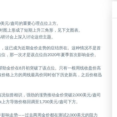
0
美元
/
盎司的重要心理点位上方。
时图上形成了短期上升三角形，见下文图表。
络研讨会上深入讨论这些主题。
司，这已成为近期金价走势的症结所在。这种情况不是首
点位，那一次才是该点位自
2020
年夏季首次影响金价。
帮助金价在
8
月初突破了该点位。只有一根周线收盘价高
该价格上方的周线最高价同时创下历史新高，之后价格迅
情况似曾相识，强劲的涨势推动金价突破
2,000
美元
/
盎司
k
上方导致价格回调至
1,700
美元
/
盎司下方。
并影响走势
——
过去两周金价都在测试
2
,
000
美元的阻力