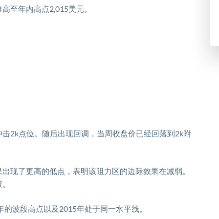
推高至年内高点
2,015
美元。
冲击
2k
点位。随后出现回调，当周收盘价已经回落到
2k
附
果出现了更高的低点，表明该阻力区的边际效果在减弱。
破。
年的波段高点以及
2015
年处于同一水平线。