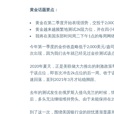
黄金话题要点：
黄金在第二季度开始表现强势，交投于
2,00
黄金越来越频繁地测试
2k
阻力位，并在四小
我将在美国东部时间周二下午
1
点的每周网
今年第一季度的金价收盘略低于
2,000
美元
/
盎
次出现，因为我们去年就已经见过金价测试该
2020
年夏天，正是美联储大力推出的刺激政策
于该点位，即首次冲击
2k
点位的后一周。收于
速回落，直到
2021
年
3
月才站稳脚跟。
去年的测试发生在俄罗斯入侵乌克兰的时候，
后，多头无法继续维持势头。由于未能保持在
2
到了这一次，围绕美国银行业的担忧逐渐显露