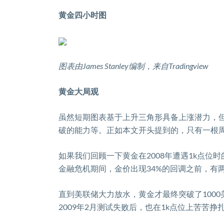
黄金四小时图
图表由
James
Stanley
编制，来自
Tradingview
黄金大局观
虽然短期图表基于上升三角形具备上涨潜力，
破的能力等。正如本文开头提到的，只有一根
如果我们回顾一下黄金在
2008
年遭遇
1k
点位时
金融危机期间，金价出现
34%
的回调之前，有
直到美联储大力放水，黄金才最终突破了
1000
2009
年
2
月测试失败后，也在
1k
点位上苦苦挣