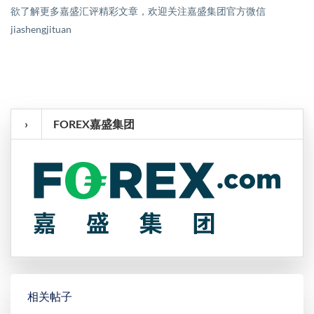
欲了解更多嘉盛汇评精彩文章，欢迎关注嘉盛集团官方微信
jiashengjituan
›
FOREX嘉盛集团
相关帖子