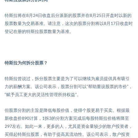
特斯拉将在
8
月
24
日收盘后分派新的股票并在
8
月
25
日开盘时以新的
股票数量为交易基准。请注意，这次的股票分割将以
8
月
17
日收盘时
登记在册的特斯拉股票数量为基准。
特斯拉为何拆分股票？
特斯拉曾说过，拆分股票主要是为了可以继续为雇员提供具有吸引
力的薪酬方案。该公司表示，股票分割可以“帮助重设股票的市价”，
“赋予员工更大的灵活性管理所持权益”。
但股票分割的主旨是降低每股价值，使得个股更易于买卖。根据最
新收盘价
890
计算，
1
拆
3
的分割方案完成后每股特斯拉价格将降至
297
左右。如此一来，更多的人，尤其是资金量较少的散户投资者，
买得起特斯拉股票，有助于提高其流动性。该公司表示，散户投资