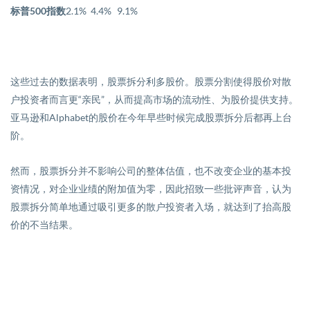
标普
500
指数
2.1%
4.4%
9.1%
这些过去的数据表明，股票拆分利多股价。股票分割使得股价对散
户投资者而言更“亲民”，从而提高市场的流动性、为股价提供支持。
亚马逊和
Alphabet
的股价在今年早些时候完成股票拆分后都再上台
阶。
然而，股票拆分并不影响公司的整体估值，也不改变企业的基本投
资情况，对企业业绩的附加值为零，因此招致一些批评声音，认为
股票拆分简单地通过吸引更多的散户投资者入场，就达到了抬高股
价的不当结果。