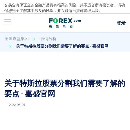
交易含有保证金的金融产品具有很高的风险，并不适合所有投资者。请确
保您完全了解其中涉及的风险，并采取适当措施管理风险。
登录
主页
美国嘉盛集团
行情分析
行情分析
关于特斯拉股票分割我们需要了解的要点 - 嘉盛官网
关于特斯拉股票分割我们需要了解的
要点 - 嘉盛官网
2022-08-25