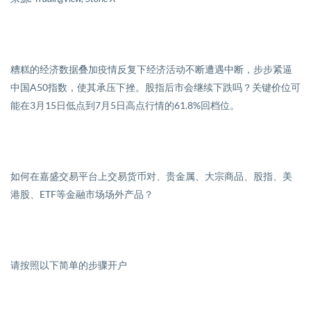
糟糕的经济数据叠加疫情反复下经济活动不断遭遇中断，步步紧逼
中国
A50
指数，使其承压下挫。股指后市会继续下跌吗？关键价位可
能在
3
月
15
日低点到
7
月
5
日高点行情的
61.8%
回档位。
如何在嘉盛交易平台上交易货币对、贵金属、大宗商品、股指、美
港股、
ETF
等金融市场场外产品？
请按照以下简单的步骤开户