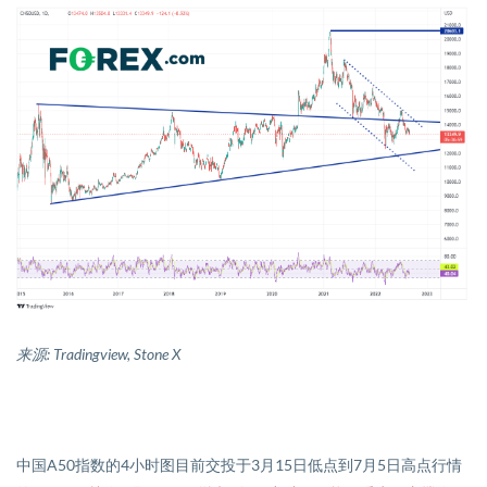
来源
: Tradingview, Stone X
中国
A50
指数的
4
小时图目前交投于
3
月
15
日低点到
7
月
5
日高点行情