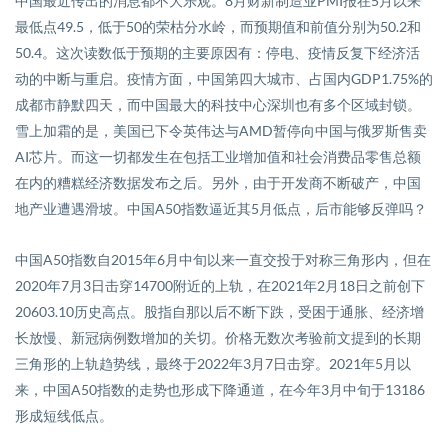
中国最近传出的消息都不大乐观。
8
月财新制造业
PMI
报在
5
月以来
最低点
49.5
，低于
50
的荣枯分水岭，而预期值和前值分别为
50.2
和
50.4
。这次读数低于预期的主要原因有：停电、疫情反复下经济活
动的中断与重启。疫情方面，中国第四大城市、占国内
GDP1.75%
的
成都市静默四天，而中国最大的科技中心深圳也有多个区域封锁。
雪上加霜的是，美国已下令英伟达与
AMD
暂停向中国与俄罗斯售卖
AI
芯片。而这一切都发生在包括工业增加值和社会消费品零售总额
在内的糟糕经济数据发布之后。另外，由于开发商不断破产，中国
地产业遭遇滑坡。中国
A50
指数逼近其
5
月低点，后市能够反弹吗？
中国
A50
指数自
2015
年
6
月中旬以来一直交投于对称三角形内，但在
2020
年
7
月
3
日击穿
14700
附近的上轨，在
2021
年
2
月
18
日之前创下
20603.10
历史高点。股指自那以后不断下跌，受困于通胀、经济增
长放慢、新冠病例数增加的关切。价格无数次考验前文提到的长期
三角形的上轨趋势线，最终于
2022
年
3
月
7
日击穿。
2021
年
5
月以
来，中国
A50
指数的走势也形成下降通道，在今年
3
月中旬于
13186
形成短线低点。