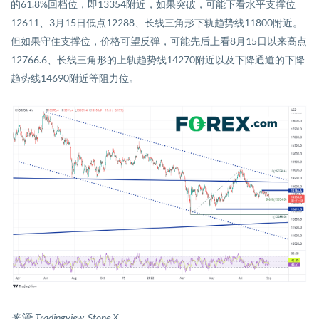
的
61.8%
回档位，即
13354
附近，如果突破，可能下看水平支撑位
12611
、
3
月
15
日低点
12288
、长线三角形下轨趋势线
11800
附近。
但如果守住支撑位，价格可望反弹，可能先后上看
8
月
15
日以来高点
12766.6
、长线三角形的上轨趋势线
14270
附近以及下降通道的下降
趋势线
14690
附近等阻力位。
来源
: Tradingview, Stone X